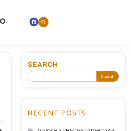
fo
SEARCH
Search
RECENT POSTS
e
es
Daily Runes Guide For Finding Meaning And