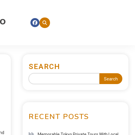
fo
SEARCH
Search
RECENT POSTS
end
Memorable Tokyo Private Tours With Local